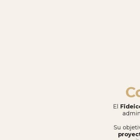
C
El
Fideic
admini
Su objeti
proyec