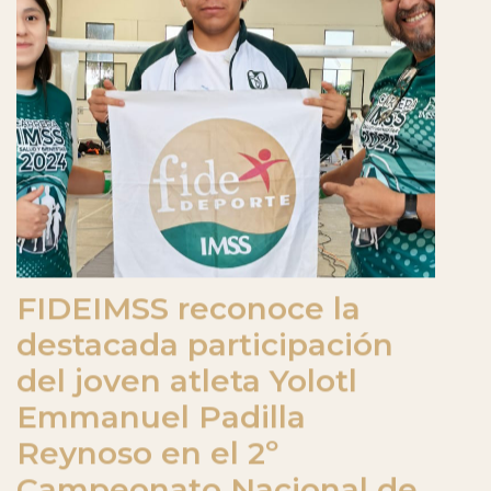
FIDEIMSS reconoce la
destacada participación
del joven atleta Yolotl
Emmanuel Padilla
Reynoso en el 2º
Campeonato Nacional de