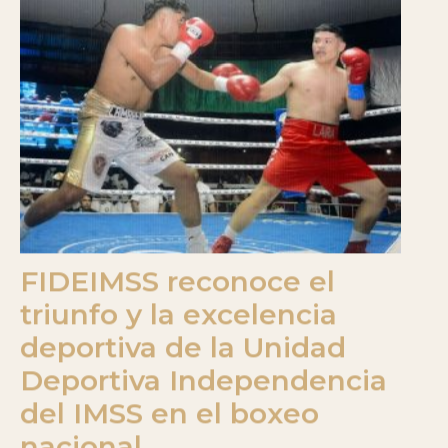
FIDEIMSS reconoce el
triunfo y la excelencia
deportiva de la Unidad
Deportiva Independencia
del IMSS en el boxeo
nacional