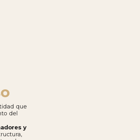
so
tidad que
nto del
nadores y
ructura,