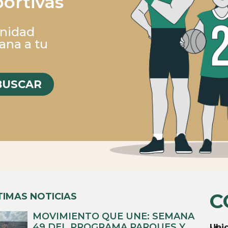
ortivas
Unidad
ana a tu
BUSCAR
C
TIMAS NOTICIAS
MOVIMIENTO QUE UNE: SEMANA
49 DEL PROGRAMA PARQUES Y
Ubic